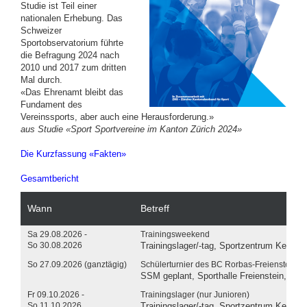
Studie ist Teil einer
nationalen Erhebung. Das
Schweizer
Sportobservatorium führte
die Befragung 2024 nach
2010 und 2017 zum dritten
Mal durch.
«Das Ehrenamt bleibt das
Fundament des
Vereinssports, aber auch eine Herausforderung.»
aus Studie «Sport Sportvereine im Kanton Zürich 2024»
Die Kurzfassung «Fakten»
Gesamtbericht
Wann
Betreff
Sa 29.08.2026 -
Trainingsweekend
So 30.08.2026
Trainingslager/-tag, Sportzentrum Kerenze
So 27.09.2026 (ganztägig)
Schülerturnier des BC Rorbas-Freienstein
SSM geplant, Sporthalle Freienstein, Dorf
Fr 09.10.2026 -
Trainingslager (nur Junioren)
So 11.10.2026
Trainingslager/-tag, Sportzentrum Kerenze