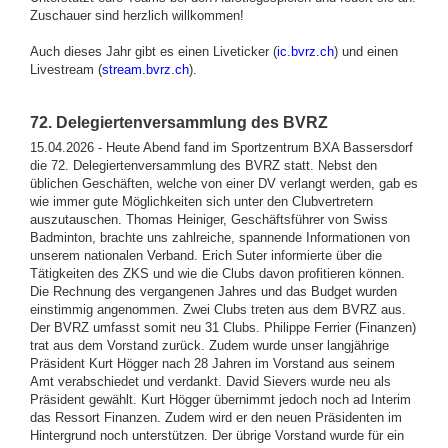
Zuschauer sind herzlich willkommen!
Auch dieses Jahr gibt es einen Liveticker (
ic.bvrz.ch
) und einen
Livestream (
stream.bvrz.ch
).
72. Delegiertenversammlung des BVRZ
15.04.2026 - Heute Abend fand im Sportzentrum BXA Bassersdorf
die 72. Delegiertenversammlung des BVRZ statt. Nebst den
üblichen Geschäften, welche von einer DV verlangt werden, gab es
wie immer gute Möglichkeiten sich unter den Clubvertretern
auszutauschen. Thomas Heiniger, Geschäftsführer von Swiss
Badminton, brachte uns zahlreiche, spannende Informationen von
unserem nationalen Verband. Erich Suter informierte über die
Tätigkeiten des ZKS und wie die Clubs davon profitieren können.
Die Rechnung des vergangenen Jahres und das Budget wurden
einstimmig angenommen. Zwei Clubs treten aus dem BVRZ aus.
Der BVRZ umfasst somit neu 31 Clubs. Philippe Ferrier (Finanzen)
trat aus dem Vorstand zurück. Zudem wurde unser langjährige
Präsident Kurt Högger nach 28 Jahren im Vorstand aus seinem
Amt verabschiedet und verdankt. David Sievers wurde neu als
Präsident gewählt. Kurt Högger übernimmt jedoch noch ad Interim
das Ressort Finanzen. Zudem wird er den neuen Präsidenten im
Hintergrund noch unterstützen. Der übrige Vorstand wurde für ein