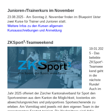
Junioren-/Trainerkurs im November
Am Sonntag 2. November finden im Bluepoint Uster
23.08.2025 -
zwei Kurse für Trainer und Junioren statt.
Weitere Infos zu den Kursen allgemein
Kursausschreibungen und Anmeldung
3
ZKSport
-Teamweekend
19.01.202
5 - Das
beliebte
ZKSport³-
Teamwee
kend geht
in die
nächste
Runde!
Auch im
Jahr 2025 offeriert der Zürcher Kantonalverband für Sport den
Sportvereinen aus dem Kanton die Möglichkeit, kostenlos ein
abwechslungsreiches und polysportives Sportwochenende zu
erleben. Am Vormittag wird jeweils mit dem eigenen Team in der