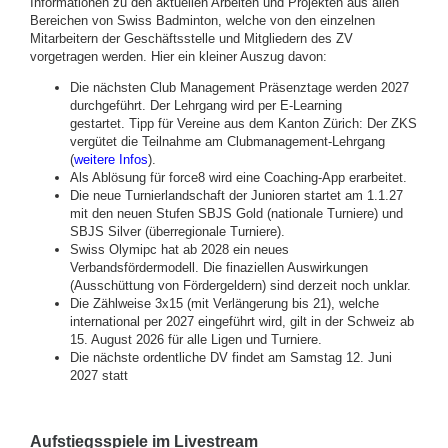
Informationen zu den aktuellen Arbeiten und Projekten aus allen
Bereichen von Swiss Badminton, welche von den einzelnen
Mitarbeitern der Geschäftsstelle und Mitgliedern des ZV
vorgetragen werden. Hier ein kleiner Auszug davon:
Die nächsten Club Management Präsenztage werden 2027
durchgeführt. Der Lehrgang wird per E-Learning
gestartet. Tipp für Vereine aus dem Kanton Zürich: Der ZKS
vergütet die Teilnahme am Clubmanagement-Lehrgang
(
weitere Infos
).
Als Ablösung für force8 wird eine Coaching-App erarbeitet.
Die neue Turnierlandschaft der Junioren startet am 1.1.27
mit den neuen Stufen SBJS Gold (nationale Turniere) und
SBJS Silver (überregionale Turniere).
Swiss Olymipc hat ab 2028 ein neues
Verbandsfördermodell. Die finaziellen Auswirkungen
(Ausschüttung von Fördergeldern) sind derzeit noch unklar.
Die Zählweise 3x15 (mit Verlängerung bis 21), welche
international per 2027 eingeführt wird, gilt in der Schweiz ab
15. August 2026 für alle Ligen und Turniere.
Die nächste ordentliche DV findet am Samstag 12. Juni
2027 statt
Aufstiegsspiele im Livestream