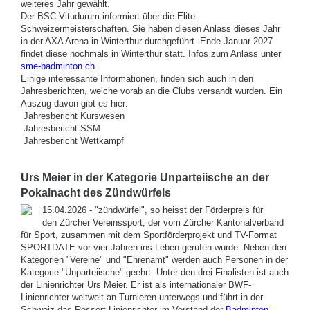
weiteres Jahr gewählt.
Der BSC Vitudurum informiert über die Elite
Schweizermeisterschaften. Sie haben diesen Anlass dieses Jahr
in der AXA Arena in Winterthur durchgeführt. Ende Januar 2027
findet diese nochmals in Winterthur statt. Infos zum Anlass unter
sme-badminton.ch
.
Einige interessante Informationen, finden sich auch in den
Jahresberichten, welche vorab an die Clubs versandt wurden. Ein
Auszug davon gibt es hier:
Jahresbericht Kurswesen
Jahresbericht SSM
Jahresbericht Wettkampf
Urs Meier in der Kategorie Unparteiische an der
Pokalnacht des Zündwürfels
15.04.2026 - "zündwürfel", so heisst der Förderpreis für
den Zürcher Vereinssport, der vom Zürcher Kantonalverband
für Sport, zusammen mit dem Sportförderprojekt und TV-Format
SPORTDATE vor vier Jahren ins Leben gerufen wurde. Neben den
Kategorien "Vereine" und "Ehrenamt" werden auch Personen in der
Kategorie "Unparteiische" geehrt. Unter den drei Finalisten ist auch
der Linienrichter Urs Meier. Er ist als internationaler BWF-
Linienrichter weltweit an Turnieren unterwegs und führt in der
Schweiz das Ressort Linienrichter im Vorstand der
Badminton