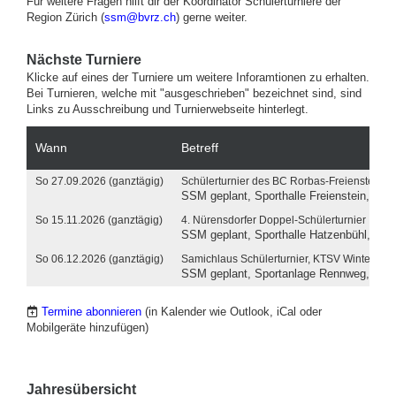
Für weitere Fragen hilft dir der Koordinator Schülerturniere der
Region Zürich (
ssm@bvrz.ch
) gerne weiter.
Nächste Turniere
Klicke auf eines der Turniere um weitere Inforamtionen zu erhalten.
Bei Turnieren, welche mit "ausgeschrieben" bezeichnet sind, sind
Links zu Ausschreibung und Turnierwebseite hinterlegt.
Wann
Betreff
So 27.09.2026 (ganztägig)
Schülerturnier des BC Rorbas-Freienstein
SSM geplant, Sporthalle Freienstein, Dorf
So 15.11.2026 (ganztägig)
4. Nürensdorfer Doppel-Schülerturnier
SSM geplant, Sporthalle Hatzenbühl, Hat
So 06.12.2026 (ganztägig)
Samichlaus Schülerturnier, KTSV Winterthur
SSM geplant, Sportanlage Rennweg, Warts
Termine abonnieren
(in Kalender wie Outlook, iCal oder
Mobilgeräte hinzufügen)
Jahresübersicht