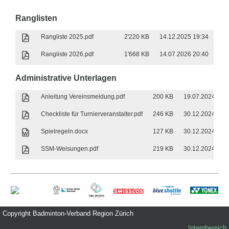
Ranglisten
Rangliste 2025.pdf
2'220 KB
14.12.2025 19:34
Rangliste 2026.pdf
1'668 KB
14.07.2026 20:40
Administrative Unterlagen
Anleitung Vereinsmeldung.pdf
200 KB
19.07.2024 21:
Checkliste für Turnierveranstalter.pdf
246 KB
30.12.2024 12:
Spielregeln.docx
127 KB
30.12.2024 12:
SSM-Weisungen.pdf
219 KB
30.12.2024 12:
Copyright Badminton-Verband Region Zürich
Internbereich