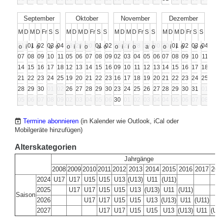
September
Oktober
November
Dezember
M
D
M
D
Fr
S
S
M
D
M
D
Fr
S
S
M
D
M
D
Fr
S
S
M
D
M
D
Fr
S
S
31
01
02
03
04
28
05
29
06
30
01
02
26
03
27
04
28
29
30
30
31
01
01
02
03
04
05
o
i
i
o
a
o
o
i
i
o
a
o
o
i
i
o
a
o
o
i
i
o
a
o
07
08
09
10
11
05
12
06
13
07
08
09
02
10
03
11
04
05
06
07
07
08
08
09
10
11
12
14
15
16
17
18
12
19
13
20
14
15
16
09
17
10
18
11
12
13
14
14
15
15
16
17
18
19
21
22
23
24
25
19
26
20
27
21
22
23
16
24
17
25
18
19
20
21
21
22
22
23
24
25
26
28
29
30
01
02
26
03
27
04
28
29
30
23
31
24
01
25
26
27
28
28
29
29
30
31
01
02
05
06
07
08
09
02
10
03
11
04
05
06
30
07
01
08
02
03
04
04
05
05
06
06
07
08
09
Termine abonnieren
(in Kalender wie Outlook, iCal oder
Mobilgeräte hinzufügen)
Alterskategorien
Jahrgänge
2008
2009
2010
2011
2012
2013
2014
2015
2016
2017
20
2024
U17
U17
U15
U15
U13
(U13)
U11
(U11)
2025
U17
U17
U15
U15
U13
(U13)
U11
(U11)
Saison
2026
U17
U17
U15
U15
U13
(U13)
U11
(U11)
2027
U17
U17
U15
U15
U13
(U13)
U11
(U1