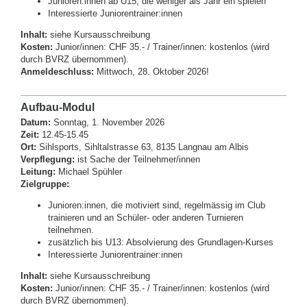
Junioren:innen ab U15, die weniger als Jahr ein spielen
Interessierte Juniorentrainer:innen
Inhalt:
siehe Kursausschreibung
Kosten:
Junior/innen: CHF 35.- / Trainer/innen: kostenlos (wird
durch BVRZ übernommen).
Anmeldeschluss:
Mittwoch, 28. Oktober 2026!
Aufbau-Modul
Datum:
Sonntag, 1. November 2026
Zeit:
12.45-15.45
Ort:
Sihlsports, Sihltalstrasse 63, 8135 Langnau am Albis
Verpflegung:
ist Sache der Teilnehmer/innen
Leitung:
Michael Spühler
Zielgruppe:
Junioren:innen, die motiviert sind, regelmässig im Club
trainieren und an Schüler- oder anderen Turnieren
teilnehmen.
zusätzlich bis U13: Absolvierung des Grundlagen-Kurses
Interessierte Juniorentrainer:innen
Inhalt:
siehe Kursausschreibung
Kosten:
Junior/innen: CHF 35.- / Trainer/innen: kostenlos (wird
durch BVRZ übernommen).