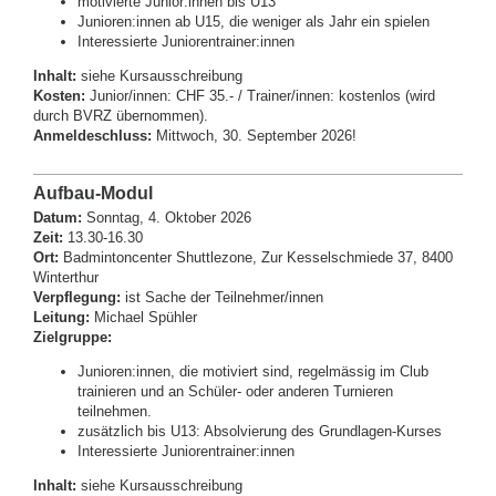
motivierte Junior:innen bis U13
Junioren:innen ab U15, die weniger als Jahr ein spielen
Interessierte Juniorentrainer:innen
Inhalt:
siehe Kursausschreibung
Kosten:
Junior/innen: CHF 35.- / Trainer/innen: kostenlos (wird
durch BVRZ übernommen).
Anmeldeschluss:
Mittwoch, 30. September 2026!
Aufbau-Modul
Datum:
Sonntag, 4. Oktober 2026
Zeit:
13.30-16.30
Ort:
Badmintoncenter Shuttlezone, Zur Kesselschmiede 37, 8400
Winterthur
Verpflegung:
ist Sache der Teilnehmer/innen
Leitung:
Michael Spühler
Zielgruppe:
Junioren:innen, die motiviert sind, regelmässig im Club
trainieren und an Schüler- oder anderen Turnieren
teilnehmen.
zusätzlich bis U13: Absolvierung des Grundlagen-Kurses
Interessierte Juniorentrainer:innen
Inhalt:
siehe Kursausschreibung